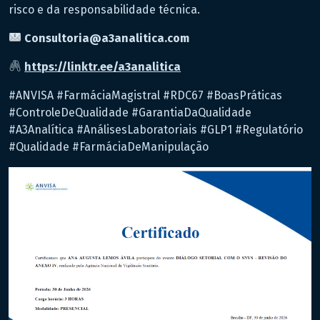
risco e da responsabilidade técnica.
Consultoria@a3analitica.com
https://linktr.ee/a3analitica
#ANVISA #FarmáciaMagistral #RDC67 #BoasPráticas
#ControleDeQualidade #GarantiaDaQualidade
#A3Analítica #AnálisesLaboratoriais #GLP1 #Regulatório
#Qualidade #FarmáciaDeManipulação