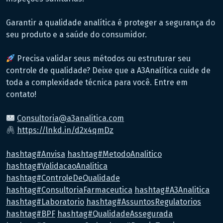
Garantir a qualidade analítica é proteger a segurança do
seu produto e a saúde do consumidor.
Precisa validar seus métodos ou estruturar seu
controle de qualidade? Deixe que a A3Analítica cuide de
toda a complexidade técnica para você. Entre em
contato!
Consultoria@a3analitica.com
https://lnkd.in/d2x4qmDz
hashtag#Anvisa
hashtag#MetodoAnalitico
hashtag#ValidacaoAnalitica
hashtag#ControleDeQualidade
hashtag#ConsultoriaFarmaceutica
hashtag#A3Analitica
hashtag#Laboratorio
hashtag#AssuntosRegulatorios
hashtag#BPF
hashtag#QualidadeAssegurada