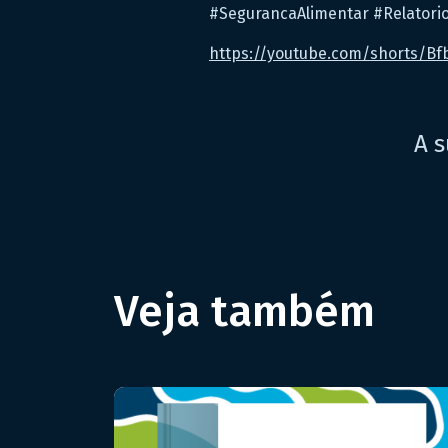
#SegurancaAlimentar #Relatori
https://youtube.com/shorts/B
A s
Veja também