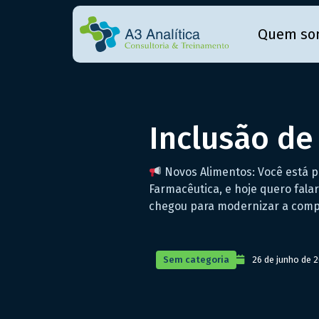
Quem so
Inclusão de
Novos Alimentos: Você está po
Farmacêutica, e hoje quero fala
chegou para modernizar a compr
Sem categoria
26 de junho de 