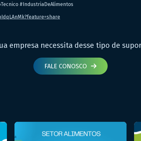
oTecnico #IndustriaDeAlimentos
fbIdqLAnMk?feature=share
ua empresa necessita desse tipo de supo
FALE CONOSCO