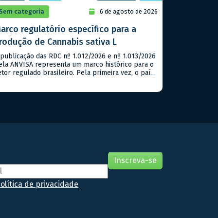
Sem categoria
6 de agosto de 2026
arco regulatório específico para a
rodução de Cannabis sativa L
 publicação das RDC nº 1.012/2026 e nº 1.013/2026
ela ANVISA representa um marco histórico para o
etor regulado brasileiro. Pela primeira vez, o país
assa a contar com um marco regulatório
specífico para a produção de Cannabis sativa L.
om finalidade exclusivamente
edicinal/farmacêutica, além de estabelecer
iretrizes para a realização de pesquisas científicas
m […]
olítica de privacidade