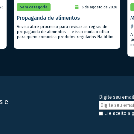
26
Sem categoria
6 de agosto de 2026
Propaganda de alimentos
M
p
Anvisa abre processo para revisar as regras de
propaganda de alimentos — e isso muda o olhar
A
para quem comunica produtos regulados Na última
p
reunião da Diretoria Colegiada (Dicol), a Anvisa
s
aprovou a abertura de um Processo Administrativo
p
de Regulação (PAR) voltado à propaganda de
e
ia
alimentos. Na prática, isso significa que o marco
c
regulatório que […]
m
d
e
Digite seu email
s e
Li e aceito a
p