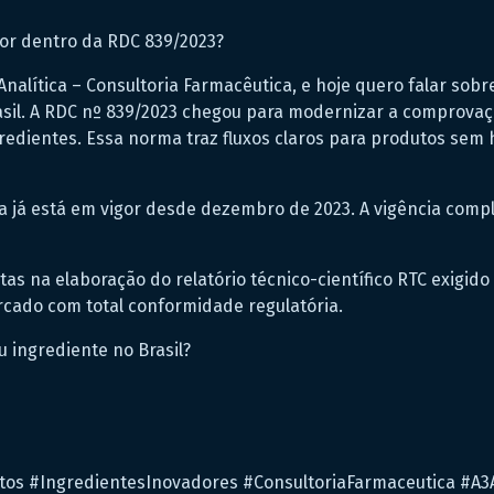
or dentro da RDC 839/2023?
3Analítica – Consultoria Farmacêutica, e hoje quero falar so
asil. A RDC nº 839/2023 chegou para modernizar a comprovaç
redientes. Essa norma traz fluxos claros para produtos sem
a já está em vigor desde dezembro de 2023. A vigência compl
tas na elaboração do relatório técnico-científico RTC exigid
cado com total conformidade regulatória.
ingrediente no Brasil?
os #IngredientesInovadores #ConsultoriaFarmaceutica #A3A