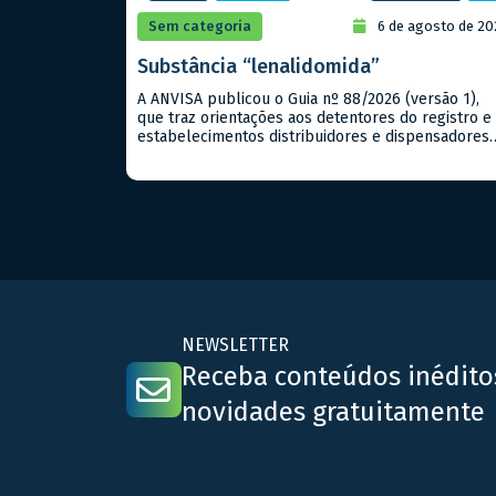
Sem categoria
6 de agosto de 20
Substância “lenalidomida”
A ANVISA publicou o Guia nº 88/2026 (versão 1),
que traz orientações aos detentores do registro e
estabelecimentos distribuidores e dispensadores
para validação e aplicação de um Programa de
Prevenção à Gravidez (PPG) na gestão e
monitoramento do controle e do uso das
substâncias imunossupressoras (lista C3 da Portar
SVS/MS nº 344/1998, com exceção da […]
NEWSLETTER
Receba conteúdos inédito
novidades gratuitamente