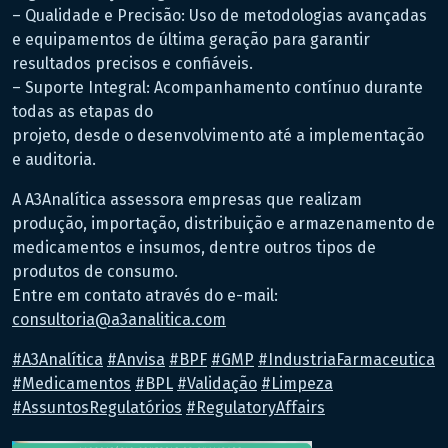
– Qualidade e Precisão: Uso de metodologias avançadas
e equipamentos de última geração para garantir
resultados precisos e confiáveis.
– Suporte Integral: Acompanhamento contínuo durante
todas as etapas do
projeto, desde o desenvolvimento até a implementação
e auditoria.
A A3Analítica assessora empresas que realizam
produção, importação, distribuição e armazenamento de
medicamentos e insumos, dentre outros tipos de
produtos de consumo.
Entre em contato através do e-mail:
consultoria@a3analitica.com
hashtag
hashtag
hashtag
hashtag
hashtag
#
A3Analítica
#
Anvisa
#
BPF
#
GMP
#
IndustriaFarmaceutica
hashtag
hashtag
hashtag
hashtag
hashtag
#
Medicamentos
#
BPL
#
Validação
#
Limpeza
hashtag
#
AssuntosRegulatórios
#
RegulatoryAffairs