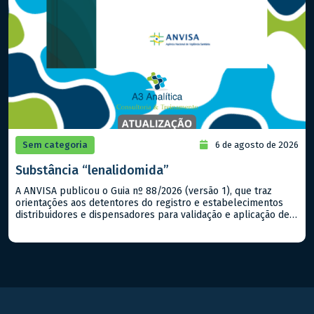
Sem categoria
6 de agosto de 2026
Substância “lenalidomida”
A ANVISA publicou o Guia nº 88/2026 (versão 1), que traz
orientações aos detentores do registro e estabelecimentos
distribuidores e dispensadores para validação e aplicação de
um Programa de Prevenção à Gravidez (PPG) na gestão e
monitoramento do controle e do uso das substâncias
imunossupressoras (lista C3 da Portaria SVS/MS nº 344/1998,
com exceção da […]