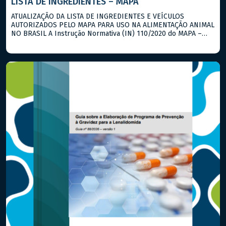
LISTA DE INGREDIENTES – MAPA
ATUALIZAÇÃO DA LISTA DE INGREDIENTES E VEÍCULOS
AUTORIZADOS PELO MAPA PARA USO NA ALIMENTAÇÃO ANIMAL
NO BRASIL A Instrução Normativa (IN) 110/2020 do MAPA –
atualizada pela IN 359/2021 – institui a lista de matérias-
primas aprovadas como ingredientes, aditivos e veículos para
uso na alimentação animal, incluindo aquelas utilizadas na
alimentação humana e susceptíveis de […]