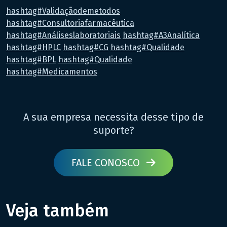
hashtag#Validaçãodemetodos
hashtag#Consultoriafarmacêutica
hashtag#Análiseslaboratoriais
hashtag#A3Analítica
hashtag#HPLC
hashtag#CG
hashtag#Qualidade
hashtag#BPL
hashtag#Qualidade
hashtag#Medicamentos
A sua empresa necessita desse tipo de
suporte?
FALE CONOSCO
Veja também