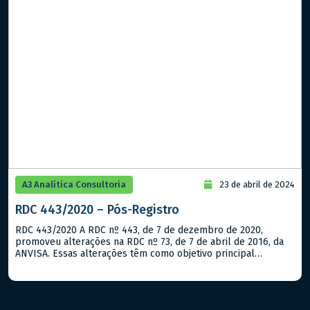
A3 Analítica Consultoria
23 de abril de 2024
RDC 443/2020 – Pós-Registro
RDC 443/2020 A RDC nº 443, de 7 de dezembro de 2020,
promoveu alterações na RDC nº 73, de 7 de abril de 2016, da
ANVISA. Essas alterações têm como objetivo principal
atualizar e aprimorar as normas relacionadas à para
classificação das mudanças relacionadas aos testes, limites de
especificações e métodos analíticos do controle de […]