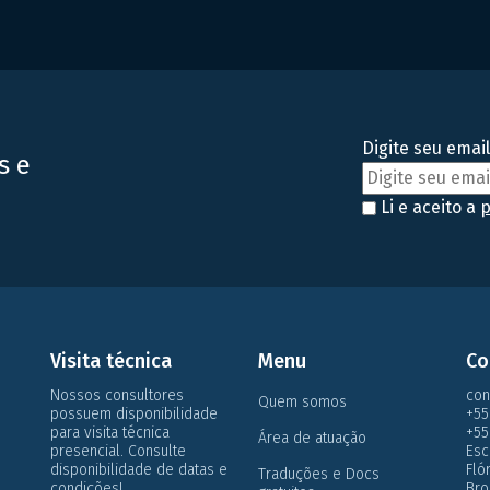
do setor farmacêutico, seja de medicamentos ou
f
alimentos. Hoje, falaremos sobre a RDC Nº 81/2008
m
(e suas atualizações) da […]
m
v
Digite seu email
s e
Li e aceito a
p
Visita técnica
Menu
Co
Nossos consultores
con
Quem somos
possuem disponibilidade
+55
para visita técnica
+55
Área de atuação
presencial. Consulte
Esc
disponibilidade de datas e
Flo
Traduções e Docs
condições!
Bro