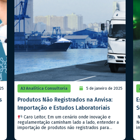
025
A3 Analítica Consultoria
5 de janeiro de 2025
s
Produtos Não Registrados na Anvisa:
E
Importação e Estudos Laboratoriais
S
Caro Leitor, Em um cenário onde inovação e
N
regulamentação caminham lado a lado, entender a
N
importação de produtos não registrados para
i
estudos laboratoriais é um passo importante para
s
qualquer empresa que deseja estar na vanguarda
A