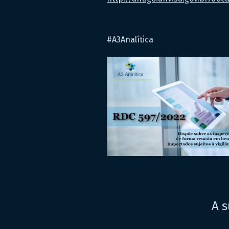
#A3Analítica
A s