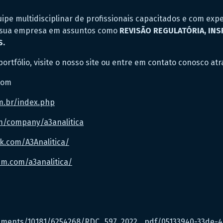
ipe multidisciplinar de profissionais capacitados e com expe
r sua empresa em assuntos como
REVISÃO REGULATÓRIA, INS
S.
rtfólio, visite o nosso site ou entre em contato conosco atr
com
om.br/index.php
om/company/a3analitica
ok.com/A3Analitica/
am.com/a3analitica/
ocuments/10181/6254268/RDC_597_2022_.pdf/05133940-33de