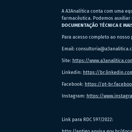
A A3Analítica conta com uma equ
farmacêutica. Podemos auxilia
DOCUMENTAÇÃO TÉCNICA E MAI
Para acesso completo ao nosso po
Email: consultoria@a3analitica.
Site:
https://www.a3analitica.c
Linkedin:
https://br.linkedin.c
Facebook:
https://pt-br.facebo
Instagram:
https://www.instagr
Link para RDC 597/2022:
http://antigo.anvisa.gov.br/d