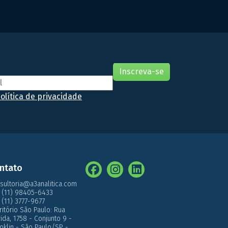
undamentais para assegurar que os suplementos
antenham suas características químicas, físicas e
icrobiológicas ao longo do tempo de prazo de
alidade destes tipos […]
olítica de privacidade
ntato
sultoria@a3analitica.com
 (11) 98405-6433
 (11) 3777-9677
ritório São Paulo: Rua
́rida, 1758 - Conjunto 9 -
oklin - São Paulo/SP -