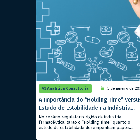
A3 Analítica Consultoria
5 de janeiro de 2
A Importância do “Holding Time” versu
Estudo de Estabilidade na Indústria
Farmacêutica
No cenário regulatório rígido da indústria
farmacêutica, tanto o “Holding Time” quanto o
estudo de estabilidade desempenham papéis
críticos, mas distintos, na garantia da qualidade e
segurança dos produtos, sejam classificados como