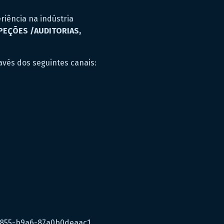
riência na indústria
PEÇÕES /AUDITORIAS,
avés dos seguintes canais:
-4855-b9a6-87a0b0deaac1