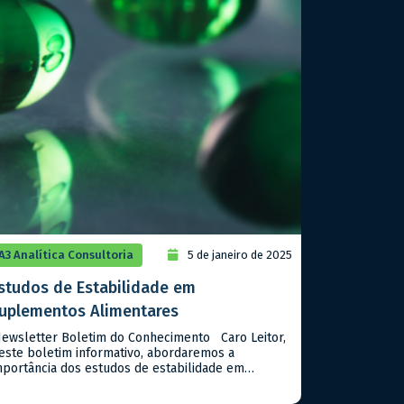
A3 Analítica Consultoria
5 de janeiro de 2025
studos de Estabilidade em
uplementos Alimentares
ewsletter Boletim do Conhecimento Caro Leitor,
este boletim informativo, abordaremos a
mportância dos estudos de estabilidade em
uplementos alimentares, seguindo as diretrizes da
NVISA no Guia n. 16/2018. Estes estudos são