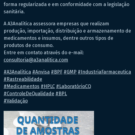
forma regularizada e em conformidade com a legislação
sanitária.
A A3Analítica assessora empresas que realizam
produção, importação, distribuição e armazenamento de
medicamentos e insumos, dentre outros tipos de
produtos de consumo.
Entre em contato através do e-mail:
consultoria@a3analitica.com
hashtag
hashtag
hashtag
hashtag
hashtag
#
A3Analítica
#
Anvisa
#
BPF
#
GMP
#
IndustriaFarmaceutica
hashtag
#
Rastreabilidade
hashtag
hashtag
hashtag
hashtag
#
Medicamentos
#
HPLC
#
LaboratórioCQ
hashtag
#
ControleDeQualidade
#
BPL
hashtag
#
Validação