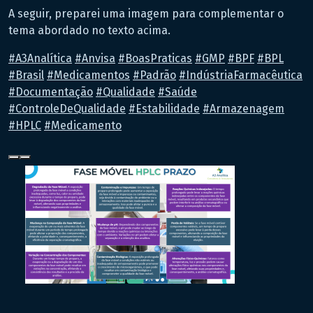
A seguir, preparei uma imagem para complementar o
tema abordado no texto acima.
#
A3Analítica
#
Anvisa
#
BoasPraticas
#
GMP
#
BPF
#
BPL
#
Brasil
#
Medicamentos
#
Padrão
#
IndústriaFarmacêutica
#
Documentação
#
Qualidade
#
Saúde
#
ControleDeQualidade
#
Estabilidade
#
Armazenagem
#
HPLC
#
Medicamento
Ative para ver a imagem maior.