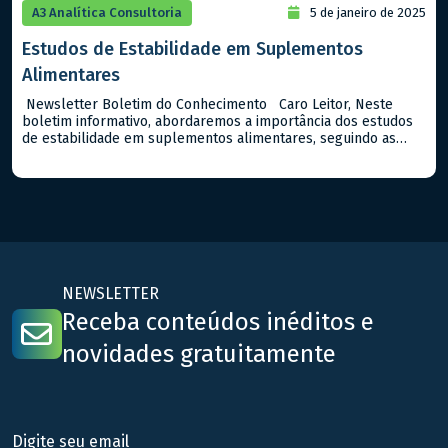
A3 Analítica Consultoria
5 de janeiro de 2025
Estudos de Estabilidade em Suplementos
Alimentares
Newsletter Boletim do Conhecimento Caro Leitor, Neste
boletim informativo, abordaremos a importância dos estudos
de estabilidade em suplementos alimentares, seguindo as
diretrizes da ANVISA no Guia n. 16/2018. Estes estudos são
fundamentais para assegurar que os suplementos mantenham
suas características químicas, físicas e microbiológicas ao
longo do tempo de prazo de validade destes tipos […]
NEWSLETTER
Receba conteúdos inéditos e
novidades gratuitamente
Digite seu email