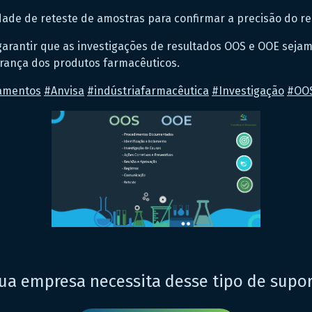
dade de reteste de amostras para confirmar a precisão do res
 garantir que as investigações de resultados OOS e OOE seja
urança dos produtos farmacêuticos.
amentos
#
Anvisa
#
indústriafarmacêutica
#
Investigação
#
OO
ua empresa necessita desse tipo de supo