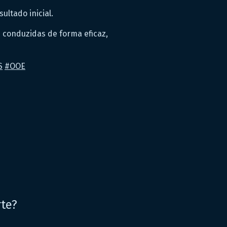
ultado inicial.
m conduzidas de forma eficaz,
S
#
OOE
rte?