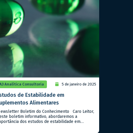
A3 Analítica Consultoria
5 de janeiro de 2025
studos de Estabilidade em
uplementos Alimentares
ewsletter Boletim do Conhecimento Caro Leitor,
este boletim informativo, abordaremos a
mportância dos estudos de estabilidade em
uplementos alimentares, seguindo as diretrizes da
NVISA no Guia n. 16/2018. Estes estudos são