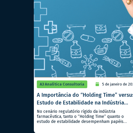
A3 Analítica Consultoria
5 de janeiro de 2
A Importância do “Holding Time” versu
Estudo de Estabilidade na Indústria
Farmacêutica
No cenário regulatório rígido da indústria
farmacêutica, tanto o “Holding Time” quanto o
estudo de estabilidade desempenham papéis
críticos, mas distintos, na garantia da qualidade e
segurança dos produtos, sejam classificados como