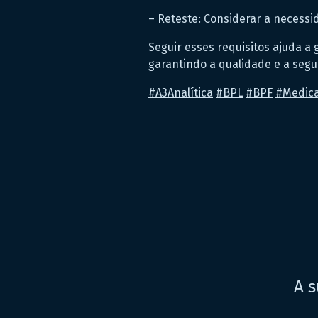
– Reteste: Considerar a necessi
Seguir esses requisitos ajuda a
garantindo a qualidade e a seg
#
A3Analítica
#
BPL
#
BPF
#
Medic
A s