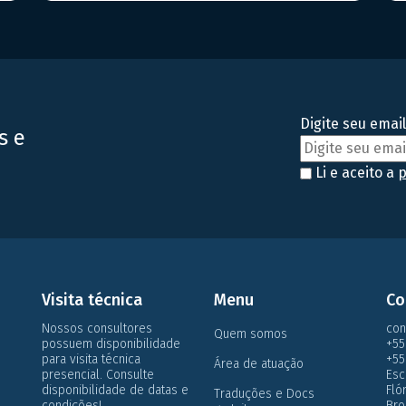
do setor farmacêutico, seja de medicamentos ou
f
alimentos. Hoje, falaremos sobre a RDC Nº 81/2008
m
(e suas atualizações) da […]
m
v
Digite seu email
s e
Li e aceito a
p
Visita técnica
Menu
Co
Nossos consultores
con
Quem somos
possuem disponibilidade
+55
para visita técnica
+55
Área de atuação
presencial. Consulte
Esc
disponibilidade de datas e
Flo
Traduções e Docs
condições!
Bro