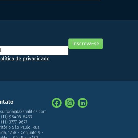
undamentais para assegurar que os suplementos
antenham suas características químicas, físicas e
icrobiológicas ao longo do tempo de prazo de
alidade destes tipos […]
olítica de privacidade
ntato
sultoria@a3analitica.com
 (11) 98405-6433
 (11) 3777-9677
ritório São Paulo: Rua
́rida, 1758 - Conjunto 9 -
oklin - São Paulo/SP -