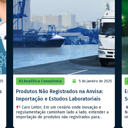
025
A3 Analítica Consultoria
5 de janeiro de 2025
s
Produtos Não Registrados na Anvisa:
E
Importação e Estudos Laboratoriais
S
Caro Leitor, Em um cenário onde inovação e
N
regulamentação caminham lado a lado, entender a
N
importação de produtos não registrados para
i
estudos laboratoriais é um passo importante para
s
qualquer empresa que deseja estar na vanguarda
A