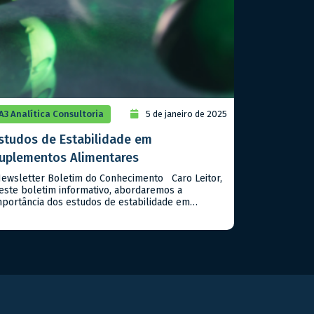
A3 Analítica Consultoria
5 de janeiro de 2025
studos de Estabilidade em
uplementos Alimentares
ewsletter Boletim do Conhecimento Caro Leitor,
este boletim informativo, abordaremos a
mportância dos estudos de estabilidade em
uplementos alimentares, seguindo as diretrizes da
NVISA no Guia n. 16/2018. Estes estudos são
undamentais para assegurar que os suplementos
antenham suas características químicas, físicas e
icrobiológicas ao longo do tempo de prazo de
alidade destes tipos […]