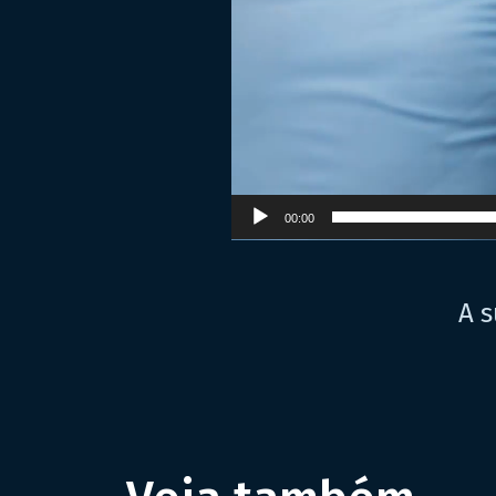
00:00
A s