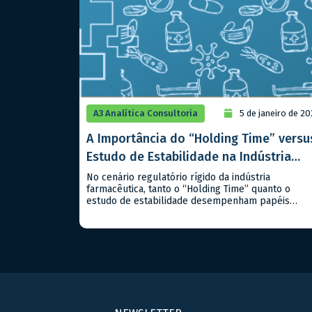
A3 Analítica Consultoria
5 de janeiro de 2
A Importância do “Holding Time” versu
Estudo de Estabilidade na Indústria
Farmacêutica
No cenário regulatório rígido da indústria
farmacêutica, tanto o “Holding Time” quanto o
estudo de estabilidade desempenham papéis
críticos, mas distintos, na garantia da qualidade e
segurança dos produtos, sejam classificados como
medicamentos ou alimentos. Compreender suas
diferenças e aplicabilidades é essencial para
atender aos padrões regulatórios nacionais e
internacionais. – Estudo de Estabilidade: Este […]