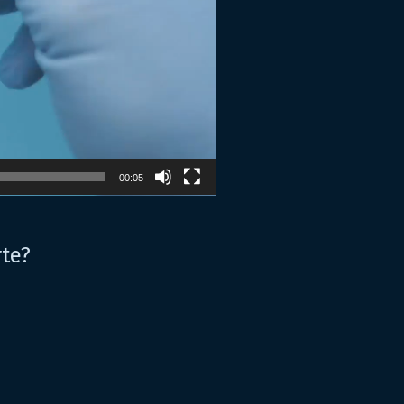
00:05
rte?