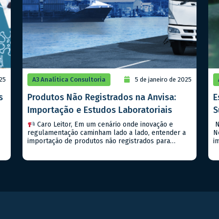
025
A3 Analítica Consultoria
5 de janeiro de 2025
s
Produtos Não Registrados na Anvisa:
E
Importação e Estudos Laboratoriais
S
Caro Leitor, Em um cenário onde inovação e
N
regulamentação caminham lado a lado, entender a
N
importação de produtos não registrados para
i
estudos laboratoriais é um passo importante para
s
qualquer empresa que deseja estar na vanguarda
A
do setor farmacêutico, seja de medicamentos ou
f
alimentos. Hoje, falaremos sobre a RDC Nº 81/2008
m
(e suas atualizações) da […]
m
v