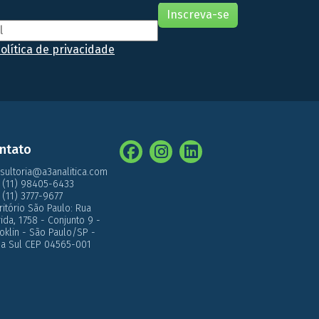
olítica de privacidade
ntato
sultoria@a3analitica.com
 (11) 98405-6433
 (11) 3777-9677
ritório São Paulo: Rua
́rida, 1758 - Conjunto 9 -
oklin - São Paulo/SP -
a Sul CEP 04565-001