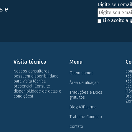
Digite seu email
s e
Li e aceito a
p
Visita técnica
Menu
Co
Nossos consultores
con
Quem somos
possuem disponibilidade
+55
para visita técnica
+55
Área de atuação
presencial. Consulte
Esc
disponibilidade de datas e
Flo
Traduções e Docs
condições!
Bro
gratuitos
Zon
Blog A3Pharma
Trabalhe Conosco
Contato