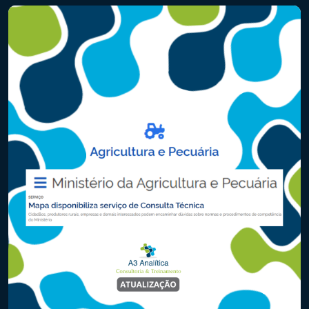
sobre o produto ou equivalentes, a Revisão Sistemática com
Metanálise é a […]