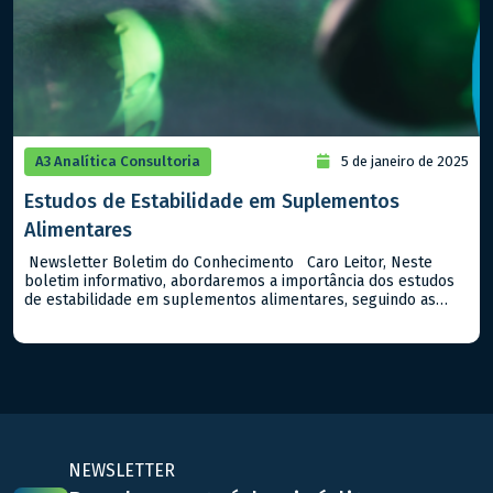
A3 Analítica Consultoria
5 de janeiro de 2025
Estudos de Estabilidade em Suplementos
Alimentares
Newsletter Boletim do Conhecimento Caro Leitor, Neste
boletim informativo, abordaremos a importância dos estudos
de estabilidade em suplementos alimentares, seguindo as
diretrizes da ANVISA no Guia n. 16/2018. Estes estudos são
fundamentais para assegurar que os suplementos mantenham
suas características químicas, físicas e microbiológicas ao
longo do tempo de prazo de validade destes tipos […]
NEWSLETTER