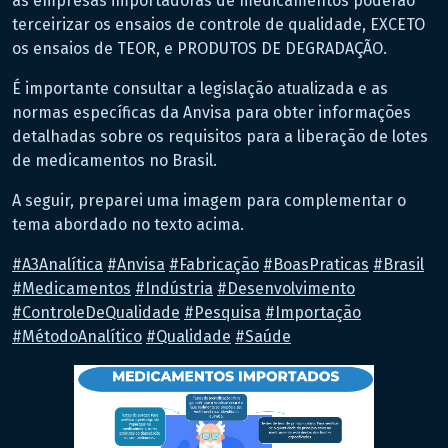
as empresas importadoras de medicamentos poderão
terceirizar os ensaios de controle de qualidade, EXCETO
os ensaios de TEOR, e PRODUTOS DE DEGRADAÇÃO.
É importante consultar a legislação atualizada e as
normas específicas da Anvisa para obter informações
detalhadas sobre os requisitos para a liberação de lotes
de medicamentos no Brasil.
A seguir, preparei uma imagem para complementar o
tema abordado no texto acima.
#
A3Analítica
#
Anvisa
#
Fabricação
#
BoasPraticas
#
Brasil
#
Medicamentos
#
Indústria
#
Desenvolvimento
#
ControleDeQualidade
#
Pesquisa
#
Importação
#
MétodoAnalítico
#
Qualidade
#
Saúde