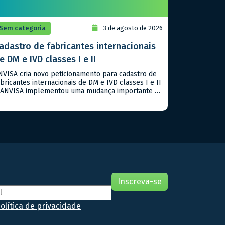
Sem categoria
3 de agosto de 2026
adastro de fabricantes internacionais
e DM e IVD classes I e II
NVISA cria novo peticionamento para cadastro de
abricantes internacionais de DM e IVD classes I e II
 ANVISA implementou uma mudança importante no
luxo regulatório para dispositivos médicos e
ispositivos médicos para diagnóstico in vitro (IVD)
lasses I e II. Agora, o cadastro e a inativação de
abricantes e unidades fabris internacionais deixam
e […]
olítica de privacidade