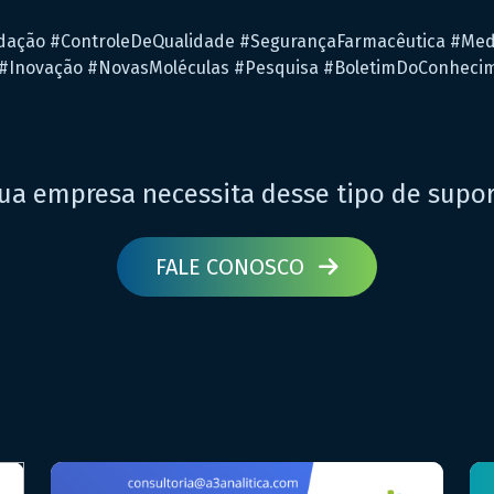
ação #ControleDeQualidade #SegurançaFarmacêutica #Me
#Inovação #NovasMoléculas #Pesquisa #BoletimDoConhecim
ua empresa necessita desse tipo de supo
FALE CONOSCO