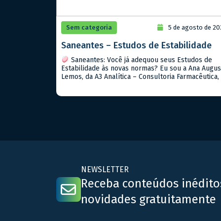
Sem categoria
5 de agosto de 20
Saneantes – Estudos de Estabilidade
Saneantes: Você já adequou seus Estudos de
Estabilidade às novas normas? Eu sou a Ana Augus
Lemos, da A3 Analítica – Consultoria Farmacêutica,
hoje vamos falar sobre o marco regulatório de
saneantes que está transformando o setor. Com a
publicação da RDC nº 989/2025 e da IN nº 394/202
a Anvisa modernizou as […]
NEWSLETTER
Receba conteúdos inédito
novidades gratuitamente