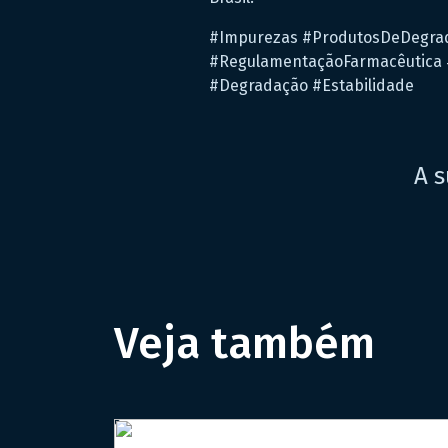
#Impurezas #ProdutosDeDegrad
#RegulamentaçãoFarmacêutica 
#Degradação #Estabilidade
A s
Veja também