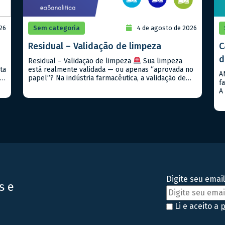
26
Sem categoria
4 de agosto de 2026
Residual – Validação de limpeza
C
d
Residual – Validação de limpeza
Sua limpeza
ta
está realmente validada — ou apenas “aprovada no
A
 e
papel”? Na indústria farmacêutica, a validação de
f
limpeza deixou de ser apenas exigência regulatória.
A
Hoje, ela é parte crítica da segurança do produto,
f
5,
rastreabilidade e conformidade. A A3Analítica atua
d
no suporte técnico completo para validação de
c
residual de limpeza, […]
f
d
Digite seu email
s e
Li e aceito a
p