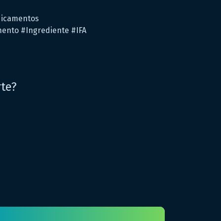
dicamentos
ento #Ingrediente #IFA
rte?