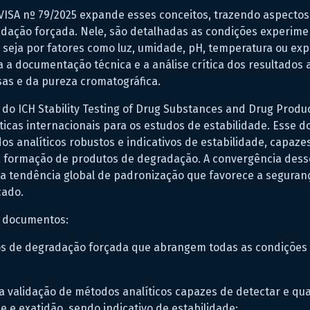
SA nº 79/2025 expande esses conceitos, trazendo aspectos 
adação forçada. Nele, são detalhadas as condições experime
 seja por fatores como luz, umidade, pH, temperatura ou exp
 a documentação técnica e a análise crítica dos resultados
as e da pureza cromatográfica.
 do ICH Stability Testing of Drug Substances and Drug Produc
ticas internacionais para os estudos de estabilidade. Esse d
s analíticos robustos e indicativos de estabilidade, capazes
 a formação de produtos de degradação. A convergência des
ma tendência global de padronização que favorece a seguran
cado.
s documentos:
os de degradação forçada que abrangem todas as condições c
 validação de métodos analíticos capazes de detectar e qua
e e exatidão, sendo indicativo de estabilidade;