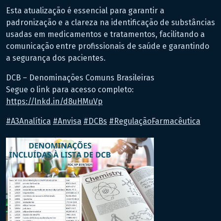
Esta atualização é essencial para garantir a
padronização e a clareza na identificação de substâncias
usadas em medicamentos e tratamentos, facilitando a
comunicação entre profissionais de saúde e garantindo
a segurança dos pacientes.
DCB – Denominações Comuns Brasileiras
Segue o link para acesso completo:
https://lnkd.in/d8uHMuVp
hashtag
hashtag
hashtag
hashtag
#
A3Analítica
#
Anvisa
#
DCBs
#
RegulaçãoFarmacêutica