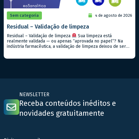
Sem categoria
4 de agosto de 2026
Residual – Validação de limpeza
Residual – Validação de limpeza
Sua limpeza está
realmente validada — ou apenas “aprovada no papel”? Na
indústria farmacêutica, a validação de limpeza deixou de ser
apenas exigência regulatória. Hoje, ela é parte crítica da
segurança do produto, rastreabilidade e conformidade. A
A3Analítica atua no suporte técnico completo para validação
de residual de limpeza, […]
NEWSLETTER
Receba conteúdos inéditos e
novidades gratuitamente