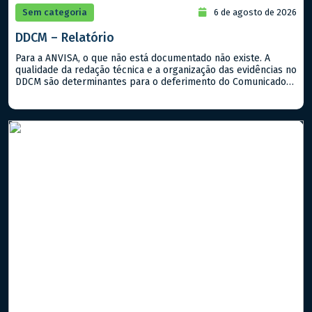
Sem categoria
6 de agosto de 2026
DDCM – Relatório
Para a ANVISA, o que não está documentado não existe. A
qualidade da redação técnica e a organização das evidências no
DDCM são determinantes para o deferimento do Comunicado
Especial (CE). A equipe da A3Analítica possui o olhar analítico
necessário para revisar e estruturar seus dossiês,
assegurando clareza e robustez científica. Valorize sua
pesquisa com […]