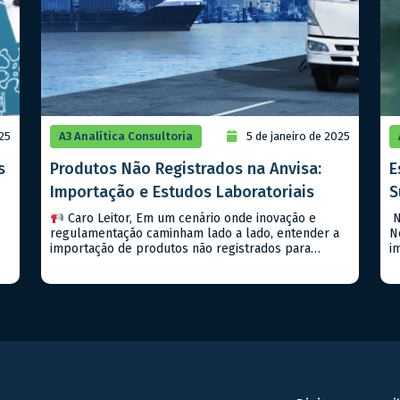
025
A3 Analítica Consultoria
5 de janeiro de 2025
s
Produtos Não Registrados na Anvisa:
E
Importação e Estudos Laboratoriais
S
Caro Leitor, Em um cenário onde inovação e
N
regulamentação caminham lado a lado, entender a
N
importação de produtos não registrados para
i
estudos laboratoriais é um passo importante para
s
qualquer empresa que deseja estar na vanguarda
A
do setor farmacêutico, seja de medicamentos ou
f
alimentos. Hoje, falaremos sobre a RDC Nº 81/2008
m
(e suas atualizações) da […]
m
v