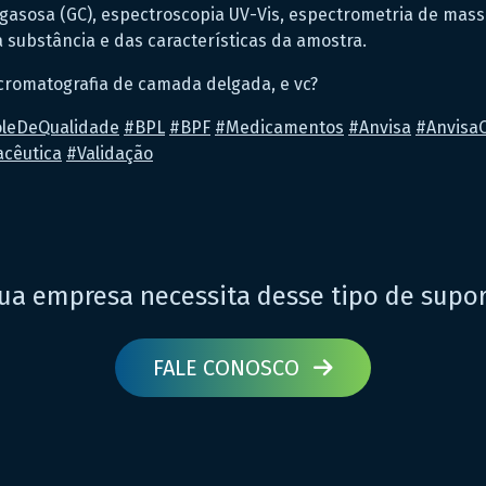
a gasosa (GC), espectroscopia UV-Vis, espectrometria de mass
substância e das características da amostra.
 cromatografia de camada delgada, e vc?
oleDeQualidade
#
BPL
#
BPF
#
Medicamentos
#
Anvisa
#
AnvisaO
acêutica
#
Validação
ua empresa necessita desse tipo de supo
FALE CONOSCO