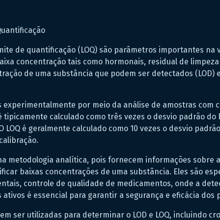
Quantificação
limite de quantificação (LOQ) são parâmetros importantes na 
aixa concentração tais como hormonais, residual de limpeza
ntração de uma substância que podem ser detectados (LOD) e
s experimentalmente por meio da análise de amostras com 
é tipicamente calculado como três vezes o desvio padrão do b
 O LOQ é geralmente calculado como 10 vezes o desvio padrão
calibração.
na metodologia analítica, pois fornecem informações sobre a
ificar baixas concentrações de uma substância. Eles são es
ientais, controle de qualidade de medicamentos, onde a det
tivos é essencial para garantir a segurança e eficácia dos 
em ser utilizadas para determinar o LOD e LOQ, incluindo cro