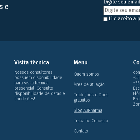
Digite seu email
s e
Li e aceito a
p
Visita técnica
Menu
Co
Nossos consultores
con
Quem somos
possuem disponibilidade
+55
para visita técnica
+55
Área de atuação
presencial. Consulte
Esc
disponibilidade de datas e
Flo
Traduções e Docs
condições!
Bro
gratuitos
Zon
Blog A3Pharma
Trabalhe Conosco
Contato