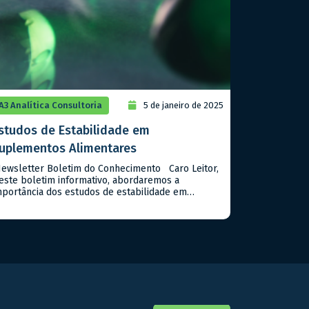
A3 Analítica Consultoria
5 de janeiro de 2025
studos de Estabilidade em
uplementos Alimentares
ewsletter Boletim do Conhecimento Caro Leitor,
este boletim informativo, abordaremos a
mportância dos estudos de estabilidade em
uplementos alimentares, seguindo as diretrizes da
NVISA no Guia n. 16/2018. Estes estudos são
undamentais para assegurar que os suplementos
antenham suas características químicas, físicas e
icrobiológicas ao longo do tempo de prazo de
alidade destes tipos […]