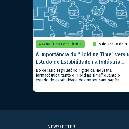
A3 Analítica Consultoria
5 de janeiro de 2
A Importância do “Holding Time” versu
Estudo de Estabilidade na Indústria
Farmacêutica
No cenário regulatório rígido da indústria
farmacêutica, tanto o “Holding Time” quanto o
estudo de estabilidade desempenham papéis
críticos, mas distintos, na garantia da qualidade e
segurança dos produtos, sejam classificados como
medicamentos ou alimentos. Compreender suas
diferenças e aplicabilidades é essencial para
atender aos padrões regulatórios nacionais e
internacionais. – Estudo de Estabilidade: Este […]
NEWSLETTER