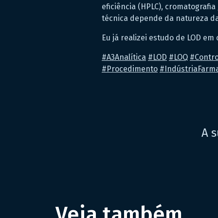
eficiência (HPLC), cromatografi
técnica depende da natureza da 
Eu já realizei estudo de LOD em
#
A3Analítica
#
LOD
#
LOQ
#
Contr
#
Procedimento
#
IndústriaFarm
A s
Veja também