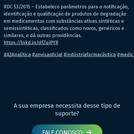
RDC 53/2015 – Estabelece parâmetros para a notificação,
identificação e qualificação de produtos de degradação
em medicamentos com substâncias ativas sintéticas e
semissintéticas, classificados como novos, genéricos e
similares, e dá outras providências.
https://lnkd.in/dfZqjPYR
#A3Analítica
#anvisaoficial
#indústriafarmacêutica
#medic
A sua empresa necessita desse tipo de
suporte?
FALE CONOSCO