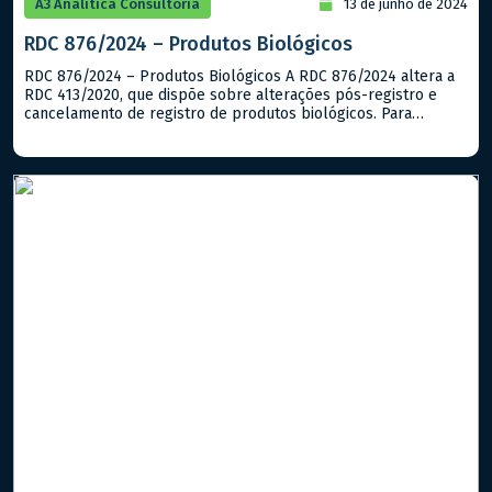
A3 Analítica Consultoria
13 de junho de 2024
RDC 876/2024 – Produtos Biológicos
RDC 876/2024 – Produtos Biológicos A RDC 876/2024 altera a
RDC 413/2020, que dispõe sobre alterações pós-registro e
cancelamento de registro de produtos biológicos. Para
otimizar o processo de protocolo e análise das petições
necessárias para a atualização do registro de produtos
biológicos, a Anvisa decidiu modificar o artigo 22 da RDC
413/2020, eliminando a […]