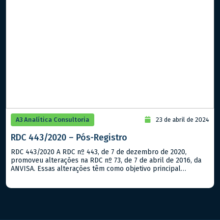
A3 Analítica Consultoria
23 de abril de 2024
RDC 443/2020 – Pós-Registro
RDC 443/2020 A RDC nº 443, de 7 de dezembro de 2020,
promoveu alterações na RDC nº 73, de 7 de abril de 2016, da
ANVISA. Essas alterações têm como objetivo principal
atualizar e aprimorar as normas relacionadas à para
classificação das mudanças relacionadas aos testes, limites de
especificações e métodos analíticos do controle de […]