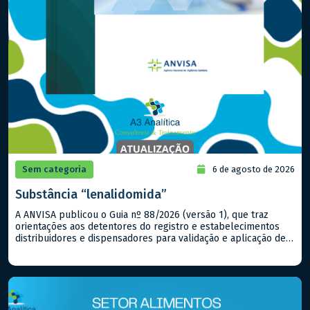
Sem categoria
6 de agosto de 2026
Substância “lenalidomida”
A ANVISA publicou o Guia nº 88/2026 (versão 1), que traz
orientações aos detentores do registro e estabelecimentos
distribuidores e dispensadores para validação e aplicação de
um Programa de Prevenção à Gravidez (PPG) na gestão e
monitoramento do controle e do uso das substâncias
imunossupressoras (lista C3 da Portaria SVS/MS nº 344/1998,
com exceção da […]