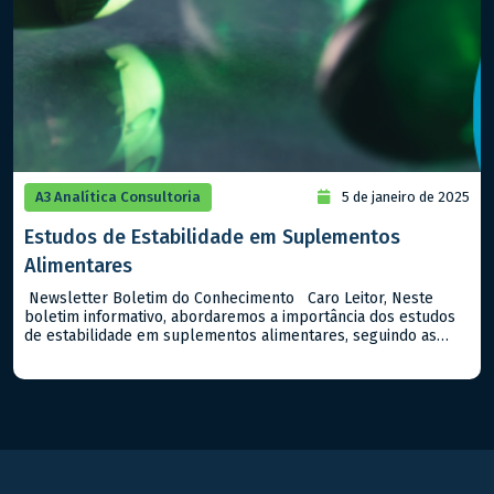
A3 Analítica Consultoria
5 de janeiro de 2025
Estudos de Estabilidade em Suplementos
Alimentares
Newsletter Boletim do Conhecimento Caro Leitor, Neste
boletim informativo, abordaremos a importância dos estudos
de estabilidade em suplementos alimentares, seguindo as
diretrizes da ANVISA no Guia n. 16/2018. Estes estudos são
fundamentais para assegurar que os suplementos mantenham
suas características químicas, físicas e microbiológicas ao
longo do tempo de prazo de validade destes tipos […]