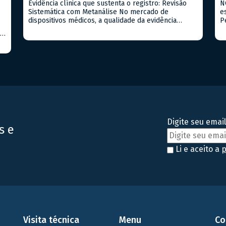
Evidência clínica que sustenta o registro: Revisão
N
Sistemática com Metanálise No mercado de
e
dispositivos médicos, a qualidade da evidência
P
clínica apresentada à ANVISA pode ser o fator
C
SA
determinante entre uma aprovação ágil e um
9
processo repleto de exigências. Quando já existem
p
eu
estudos publicados sobre o produto ou
e
equivalentes, a Revisão Sistemática com Metanálise
a
es
é a […]
t
Digite seu email
s e
Li e aceito a
p
Visita técnica
Menu
Co