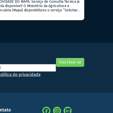
OVIDADE DO MAPA: Serviço de Consulta Técnica já
stá disponível! O Ministério da Agricultura e
ecuária (Mapa) disponibilizou o serviço “Solicitar
onsulta Técnica”, instituído pela Portaria Mapa nº
19/2026. A iniciativa permite que cidadãos,
rodutores rurais, empresas e demais interessados
ncaminhem dúvidas sobre a interpretação e
plicação de normas, regulamentos, procedimentos
écnicos e outros assuntos […]
olítica de privacidade
ntato