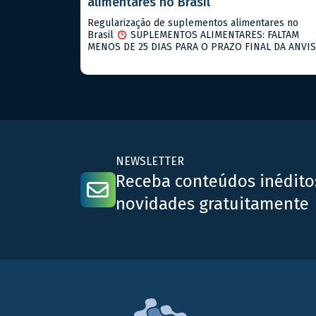
alimentares no Brasil
Regularização de suplementos alimentares no
Brasil
SUPLEMENTOS ALIMENTARES: FALTAM
MENOS DE 25 DIAS PARA O PRAZO FINAL DA ANVI
Se você fabrica suplementos alimentares e ainda
não notificou seus produtos, agosto de 2026 é o s
ultimo prazo! O que está vigente hoje: → RDC
843/2024: notificação para suplementos alimentar
→ RDC 990/2025: descreve […]
NEWSLETTER
Receba conteúdos inédito
novidades gratuitamente