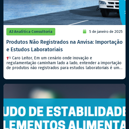
A3 Analítica Consultoria
5 de janeiro de 2025
Produtos Não Registrados na Anvisa: Importação
e Estudos Laboratoriais
Caro Leitor, Em um cenário onde inovação e
regulamentação caminham lado a lado, entender a importação
de produtos não registrados para estudos laboratoriais é um
passo importante para qualquer empresa que deseja estar na
vanguarda do setor farmacêutico, seja de medicamentos ou
alimentos. Hoje, falaremos sobre a RDC Nº 81/2008 (e suas
atualizações) da […]