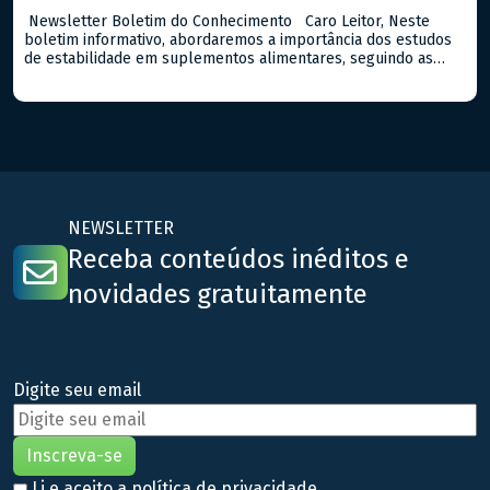
Newsletter Boletim do Conhecimento Caro Leitor, Neste
boletim informativo, abordaremos a importância dos estudos
de estabilidade em suplementos alimentares, seguindo as
diretrizes da ANVISA no Guia n. 16/2018. Estes estudos são
fundamentais para assegurar que os suplementos mantenham
suas características químicas, físicas e microbiológicas ao
longo do tempo de prazo de validade destes tipos […]
NEWSLETTER
Receba conteúdos inéditos e
novidades gratuitamente
Digite seu email
Li e aceito a
política de privacidade