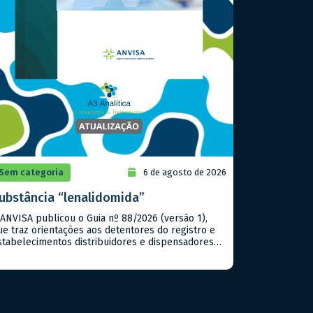
Sem categoria
6 de agosto de 2026
ubstância “lenalidomida”
 ANVISA publicou o Guia nº 88/2026 (versão 1),
ue traz orientações aos detentores do registro e
stabelecimentos distribuidores e dispensadores
ara validação e aplicação de um Programa de
revenção à Gravidez (PPG) na gestão e
onitoramento do controle e do uso das
ubstâncias imunossupressoras (lista C3 da Portaria
VS/MS nº 344/1998, com exceção da […]