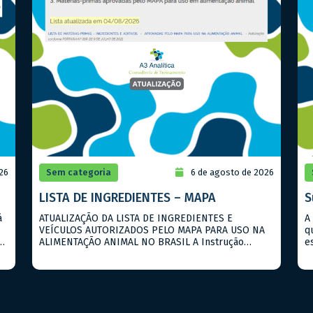
26
Sem categoria
6 de agosto de 2026
LISTA DE INGREDIENTES – MAPA
S
á
ATUALIZAÇÃO DA LISTA DE INGREDIENTES E
A
VEÍCULOS AUTORIZADOS PELO MAPA PARA USO NA
q
ALIMENTAÇÃO ANIMAL NO BRASIL A Instrução
e
Normativa (IN) 110/2020 do MAPA – atualizada pela
p
IN 359/2021 – institui a lista de matérias-primas
P
os
aprovadas como ingredientes, aditivos e veículos
m
para uso na alimentação animal, incluindo aquelas
s
os
utilizadas na alimentação humana e susceptíveis de
S