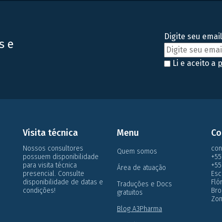
[…]
Digite seu email
s e
Li e aceito a
p
Visita técnica
Menu
Co
Nossos consultores
con
Quem somos
possuem disponibilidade
+55
para visita técnica
+55
Área de atuação
presencial. Consulte
Esc
disponibilidade de datas e
Flo
Traduções e Docs
condições!
Bro
gratuitos
Zon
Blog A3Pharma