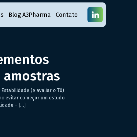
os
Blog A3Pharma
Contato
ementos
o amostras
abilidade (e avaliar o T0)
omo evitar começar um estudo
lidade – […]