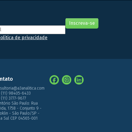
olítica de privacidade
ntato
sultoria@a3analitica.com
 (11) 98405-6433
 (11) 3777-9677
ritório São Paulo: Rua
́rida, 1758 - Conjunto 9 -
oklin - São Paulo/SP -
a Sul CEP 04565-001