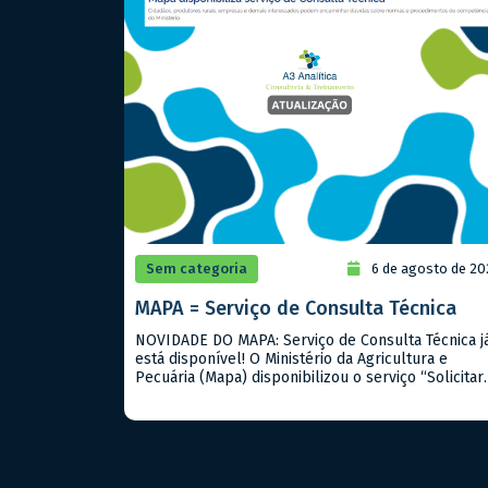
Sem categoria
6 de agosto de 20
MAPA = Serviço de Consulta Técnica
NOVIDADE DO MAPA: Serviço de Consulta Técnica j
está disponível! O Ministério da Agricultura e
Pecuária (Mapa) disponibilizou o serviço “Solicitar
Consulta Técnica”, instituído pela Portaria Mapa nº
919/2026. A iniciativa permite que cidadãos,
produtores rurais, empresas e demais interessad
encaminhem dúvidas sobre a interpretação e
aplicação de normas, regulamentos, procediment