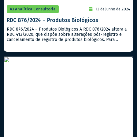
A3 Analítica Consultoria
13 de junho de 2024
RDC 876/2024 – Produtos Biológicos
RDC 876/2024 – Produtos Biológicos A RDC 876/2024 altera a
RDC 413/2020, que dispõe sobre alterações pós-registro e
cancelamento de registro de produtos biológicos. Para
otimizar o processo de protocolo e análise das petições
necessárias para a atualização do registro de produtos
biológicos, a Anvisa decidiu modificar o artigo 22 da RDC
413/2020, eliminando a […]