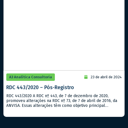
A3 Analítica Consultoria
23 de abril de 2024
RDC 443/2020 – Pós-Registro
RDC 443/2020 A RDC nº 443, de 7 de dezembro de 2020,
promoveu alterações na RDC nº 73, de 7 de abril de 2016, da
ANVISA. Essas alterações têm como objetivo principal
atualizar e aprimorar as normas relacionadas à para
classificação das mudanças relacionadas aos testes, limites de
especificações e métodos analíticos do controle de […]