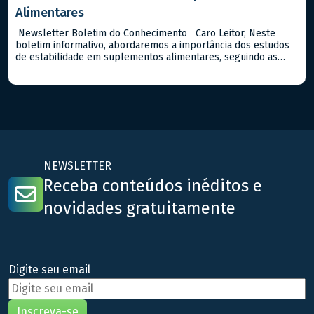
Alimentares
Newsletter Boletim do Conhecimento Caro Leitor, Neste
boletim informativo, abordaremos a importância dos estudos
de estabilidade em suplementos alimentares, seguindo as
diretrizes da ANVISA no Guia n. 16/2018. Estes estudos são
fundamentais para assegurar que os suplementos mantenham
suas características químicas, físicas e microbiológicas ao
longo do tempo de prazo de validade destes tipos […]
NEWSLETTER
Receba conteúdos inéditos e
novidades gratuitamente
Digite seu email