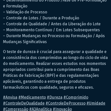
– Desenvolvimento do Produto /Fase de Pré-Formulação
e Formulação
– Validação de Processo
– Controle de Lotes / Durante a Produção
– Controle de Qualidade / Antes da Liberação do Lote
– Monitoramento Contínuo / Em Lotes Subsequentes
– Durante Mudanças no Processo ou Formulação / Após
Mudanças Significativas
O teste de dureza é crucial para assegurar a qualidade e
a consistência dos comprimidos ao longo do ciclo de vida
do medicamento. Realizar esses estudos nos momentos
apropriados contribui para o cumprimento das Boas
Práticas de Fabricação (BPF) e das regulamentações
aplicáveis, garantindo a entrega de produtos
farmacêuticos com qualidade, seguros e eficazes.
#
Anvisa
#
Medicamento
#
Dureza
#
Comprimido
#
ControleDeQualidade
#
ControleDeProcesso
#
Umidade
#
Compressão
#
A3Analítica
#
Inovação