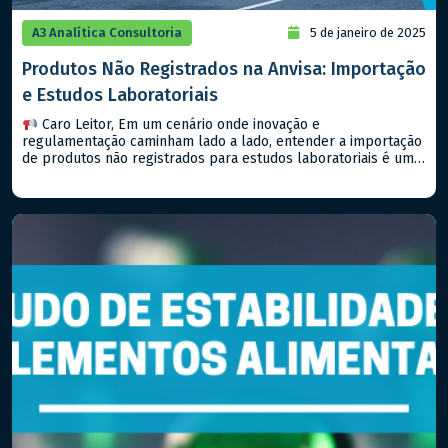
A3 Analítica Consultoria
5 de janeiro de 2025
Produtos Não Registrados na Anvisa: Importação
e Estudos Laboratoriais
Caro Leitor, Em um cenário onde inovação e
regulamentação caminham lado a lado, entender a importação
de produtos não registrados para estudos laboratoriais é um
passo importante para qualquer empresa que deseja estar na
vanguarda do setor farmacêutico, seja de medicamentos ou
alimentos. Hoje, falaremos sobre a RDC Nº 81/2008 (e suas
atualizações) da […]