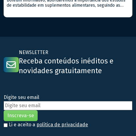
boletim informativo, abordaremos a importância dos estudos
de estabilidade em suplementos alimentares, seguindo as
diretrizes da ANVISA no Guia n. 16/2018. Estes estudos são
fundamentais para assegurar que os suplementos mantenham
suas características químicas, físicas e microbiológicas ao
longo do tempo de prazo de validade destes tipos […]
NEWSLETTER
Receba conteúdos inéditos e
novidades gratuitamente
Digite seu email
Li e aceito a
política de privacidade