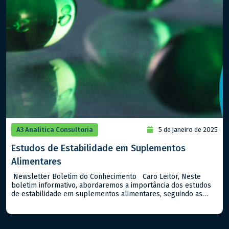
A3 Analítica Consultoria
5 de janeiro de 2025
Estudos de Estabilidade em Suplementos
Alimentares
Newsletter Boletim do Conhecimento Caro Leitor, Neste
boletim informativo, abordaremos a importância dos estudos
de estabilidade em suplementos alimentares, seguindo as
diretrizes da ANVISA no Guia n. 16/2018. Estes estudos são
fundamentais para assegurar que os suplementos mantenham
suas características químicas, físicas e microbiológicas ao
longo do tempo de prazo de validade destes tipos […]