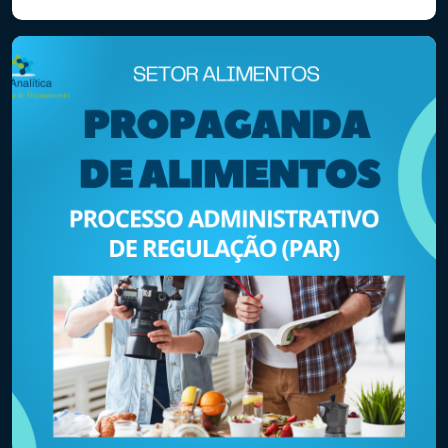
monitoramento do controle e do uso das substâncias
imunossupressoras (lista C3 da Portaria SVS/MS nº 344/1998,
com exceção da […]