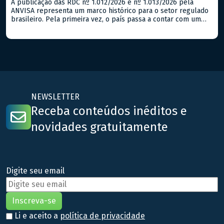
A publicação das RDC nº 1.012/2026 e nº 1.013/2026 pela
ANVISA representa um marco histórico para o setor regulado
brasileiro. Pela primeira vez, o país passa a contar com um
marco regulatório específico para a produção de Cannabis
sativa L. com finalidade exclusivamente
medicinal/farmacêutica, além de estabelecer diretrizes para a
realização de pesquisas científicas em […]
NEWSLETTER
Receba conteúdos inéditos e
novidades gratuitamente
Digite seu email
Li e aceito a
política de privacidade