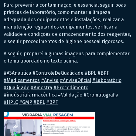
Para prevenir a contaminação, é essencial seguir boas
práticas de laboratório, como manter a limpeza
adequada dos equipamentos e instalações, realizar a
manutenção regular dos equipamentos, verificar a
validade e condições de armazenamento dos reagentes,
e seguir procedimentos de higiene pessoal rigorosos.
A seguir, preparei algumas imagens para complementar
o tema abordado no texto acima.
#
A3Analítica
#
ControleDeQualidade
#
BPL
#
BPF
#
Medicamentos
#
Anvisa
#
AnvisaOficial
#
Laboratório
#
Qualidade
#
Amostra
#
Procedimento
#
indústriafarmacêutica
#
Validação
#
Cromatografia
#
HPLC
#
GMP
#
BPL
#
BPF