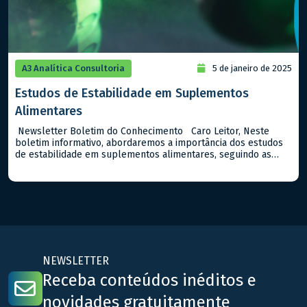
A3 Analítica Consultoria
5 de janeiro de 2025
Estudos de Estabilidade em Suplementos
Alimentares
Newsletter Boletim do Conhecimento Caro Leitor, Neste
boletim informativo, abordaremos a importância dos estudos
de estabilidade em suplementos alimentares, seguindo as
diretrizes da ANVISA no Guia n. 16/2018. Estes estudos são
fundamentais para assegurar que os suplementos mantenham
suas características químicas, físicas e microbiológicas ao
longo do tempo de prazo de validade destes tipos […]
NEWSLETTER
Receba conteúdos inéditos e
novidades gratuitamente