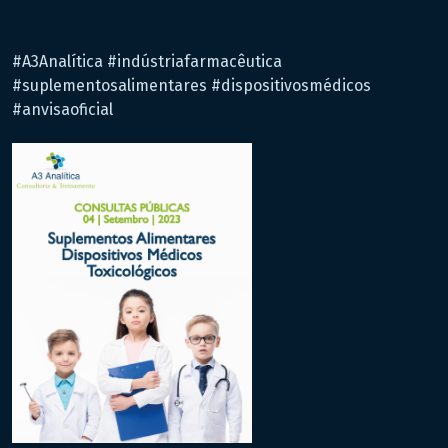
#A3Analítica #indústriafarmacêutica
#suplementosalimentares #dispositivosmédicos
#anvisaoficial