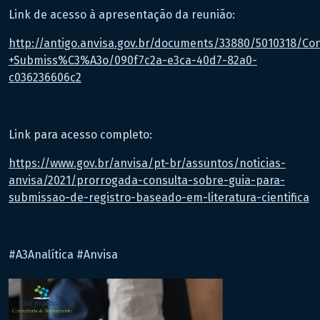
Link de acesso à apresentação da reunião:
http://antigo.anvisa.gov.br/documents/33880/5010318/Con
+Submiss%C3%A3o/090f7c2a-e3ca-40d7-82a0-
c036236606c2
Link para acesso completo:
https://www.gov.br/anvisa/pt-br/assuntos/noticias-
anvisa/2021/prorrogada-consulta-sobre-guia-para-
submissao-de-registro-baseado-em-literatura-cientifica
#A3Analítica #Anvisa