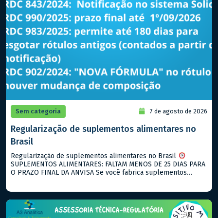
Sem categoria
7 de agosto de 2026
Regularização de suplementos alimentares no
Brasil
Regularização de suplementos alimentares no Brasil
SUPLEMENTOS ALIMENTARES: FALTAM MENOS DE 25 DIAS PARA
O PRAZO FINAL DA ANVISA Se você fabrica suplementos
alimentares e ainda não notificou seus produtos, agosto de
2026 é o seu ultimo prazo! O que está vigente hoje: → RDC
843/2024: notificação para suplementos alimentares → RDC
990/2025: descreve […]