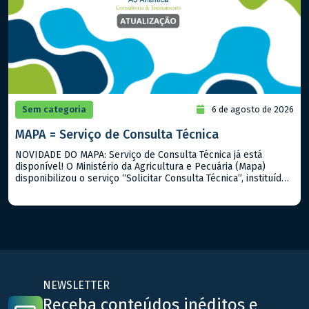
Sem categoria
6 de agosto de 2026
MAPA = Serviço de Consulta Técnica
NOVIDADE DO MAPA: Serviço de Consulta Técnica já está
disponível! O Ministério da Agricultura e Pecuária (Mapa)
disponibilizou o serviço “Solicitar Consulta Técnica”, instituído
pela Portaria Mapa nº 919/2026. A iniciativa permite que
cidadãos, produtores rurais, empresas e demais interessados
encaminhem dúvidas sobre a interpretação e aplicação de
normas, regulamentos, procedimentos técnicos e outros
assuntos […]
NEWSLETTER
Receba conteúdos inéditos e