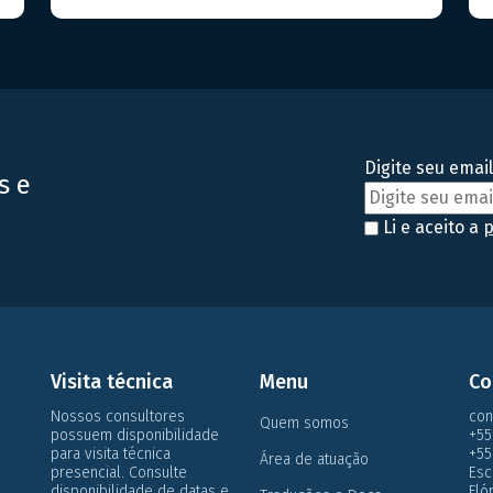
qualquer empresa que deseja estar na vanguarda
A
do setor farmacêutico, seja de medicamentos ou
f
alimentos. Hoje, falaremos sobre a RDC Nº 81/2008
m
(e suas atualizações) da […]
m
v
Digite seu email
s e
Li e aceito a
p
Visita técnica
Menu
Co
Nossos consultores
con
Quem somos
possuem disponibilidade
+55
para visita técnica
+55
Área de atuação
presencial. Consulte
Esc
disponibilidade de datas e
Flo