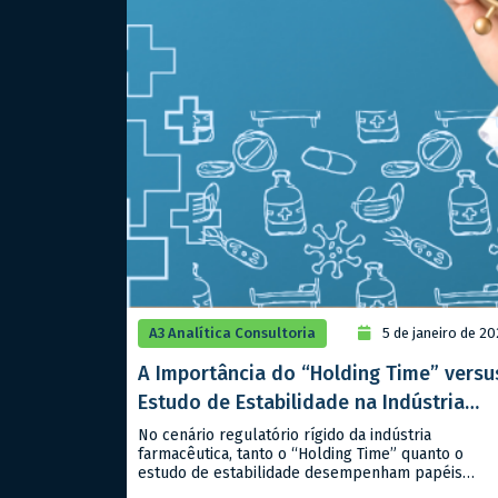
A3 Analítica Consultoria
5 de janeiro de 2
A Importância do “Holding Time” versu
Estudo de Estabilidade na Indústria
Farmacêutica
No cenário regulatório rígido da indústria
farmacêutica, tanto o “Holding Time” quanto o
estudo de estabilidade desempenham papéis
críticos, mas distintos, na garantia da qualidade e