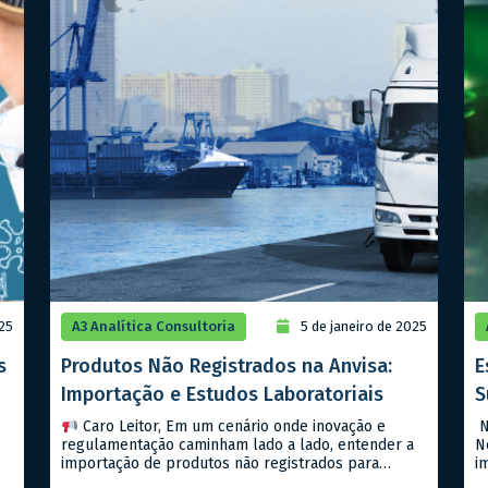
025
A3 Analítica Consultoria
5 de janeiro de 2025
s
Produtos Não Registrados na Anvisa:
E
Importação e Estudos Laboratoriais
S
Caro Leitor, Em um cenário onde inovação e
N
regulamentação caminham lado a lado, entender a
N
importação de produtos não registrados para
i
estudos laboratoriais é um passo importante para
s