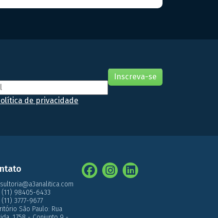
NVISA no Guia n. 16/2018. Estes estudos são
undamentais para assegurar que os suplementos
antenham suas características químicas, físicas e
icrobiológicas ao longo do tempo de prazo de
alidade destes tipos […]
olítica de privacidade
ntato
sultoria@a3analitica.com
 (11) 98405-6433
 (11) 3777-9677
ritório São Paulo: Rua
́rida, 1758 - Conjunto 9 -