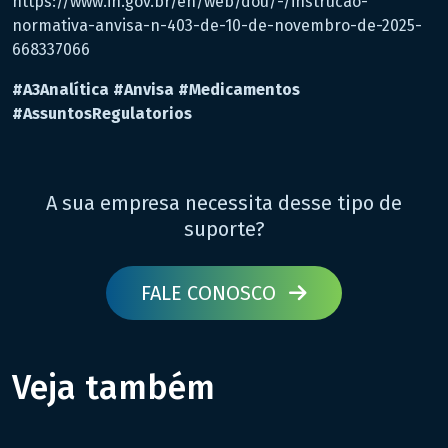
https://www.in.gov.br/en/web/dou/-/instrucao-
normativa-anvisa-n-403-de-10-de-novembro-de-2025-
668337066
#A3Analítica
#Anvisa
#Medicamentos
#AssuntosRegulatorios
A sua empresa necessita desse tipo de
suporte?
FALE CONOSCO
Veja também