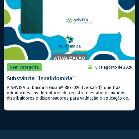
Sem categoria
6 de agosto de 2026
Substância “lenalidomida”
A ANVISA publicou o Guia nº 88/2026 (versão 1), que traz
orientações aos detentores do registro e estabelecimentos
distribuidores e dispensadores para validação e aplicação de
um Programa de Prevenção à Gravidez (PPG) na gestão e
monitoramento do controle e do uso das substâncias
imunossupressoras (lista C3 da Portaria SVS/MS nº 344/1998,
com exceção da […]