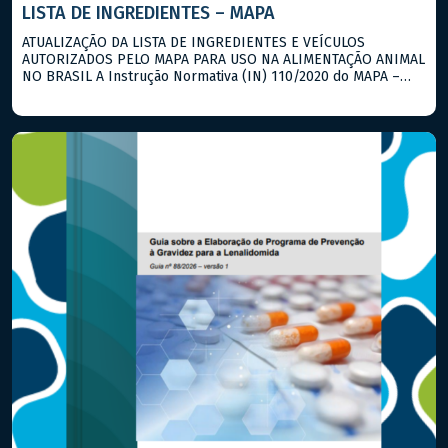
LISTA DE INGREDIENTES – MAPA
ATUALIZAÇÃO DA LISTA DE INGREDIENTES E VEÍCULOS
AUTORIZADOS PELO MAPA PARA USO NA ALIMENTAÇÃO ANIMAL
NO BRASIL A Instrução Normativa (IN) 110/2020 do MAPA –
atualizada pela IN 359/2021 – institui a lista de matérias-
primas aprovadas como ingredientes, aditivos e veículos para
uso na alimentação animal, incluindo aquelas utilizadas na
alimentação humana e susceptíveis de […]