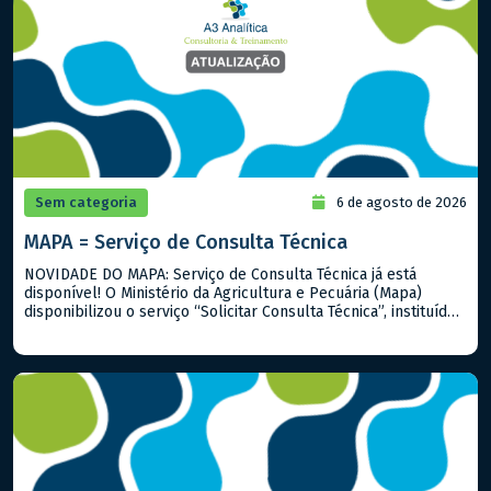
Sem categoria
6 de agosto de 2026
MAPA = Serviço de Consulta Técnica
NOVIDADE DO MAPA: Serviço de Consulta Técnica já está
disponível! O Ministério da Agricultura e Pecuária (Mapa)
disponibilizou o serviço “Solicitar Consulta Técnica”, instituído
pela Portaria Mapa nº 919/2026. A iniciativa permite que
cidadãos, produtores rurais, empresas e demais interessados
encaminhem dúvidas sobre a interpretação e aplicação de
normas, regulamentos, procedimentos técnicos e outros
assuntos […]