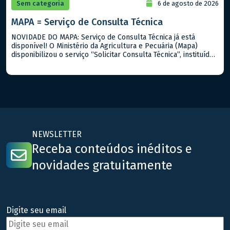
Sem categoria
6 de agosto de 2026
MAPA = Serviço de Consulta Técnica
NOVIDADE DO MAPA: Serviço de Consulta Técnica já está
disponível! O Ministério da Agricultura e Pecuária (Mapa)
disponibilizou o serviço “Solicitar Consulta Técnica”, instituído
pela Portaria Mapa nº 919/2026. A iniciativa permite que
cidadãos, produtores rurais, empresas e demais interessados
encaminhem dúvidas sobre a interpretação e aplicação de
normas, regulamentos, procedimentos técnicos e outros
assuntos […]
NEWSLETTER
Receba conteúdos inéditos e
novidades gratuitamente
Digite seu email