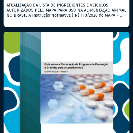
ATUALIZAÇÃO DA LISTA DE INGREDIENTES E VEÍCULOS
AUTORIZADOS PELO MAPA PARA USO NA ALIMENTAÇÃO ANIMAL
NO BRASIL A Instrução Normativa (IN) 110/2020 do MAPA –
atualizada pela IN 359/2021 – institui a lista de matérias-
primas aprovadas como ingredientes, aditivos e veículos para
uso na alimentação animal, incluindo aquelas utilizadas na
alimentação humana e susceptíveis de […]