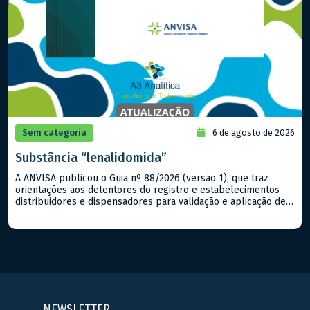
Sem categoria
6 de agosto de 2026
Substância “lenalidomida”
A ANVISA publicou o Guia nº 88/2026 (versão 1), que traz
orientações aos detentores do registro e estabelecimentos
distribuidores e dispensadores para validação e aplicação de
um Programa de Prevenção à Gravidez (PPG) na gestão e
monitoramento do controle e do uso das substâncias
imunossupressoras (lista C3 da Portaria SVS/MS nº 344/1998,
com exceção da […]
NEWSLETTER