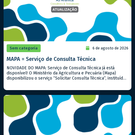
Sem categoria
6 de agosto de 2026
MAPA = Serviço de Consulta Técnica
NOVIDADE DO MAPA: Serviço de Consulta Técnica já está
disponível! O Ministério da Agricultura e Pecuária (Mapa)
disponibilizou o serviço “Solicitar Consulta Técnica”, instituído
pela Portaria Mapa nº 919/2026. A iniciativa permite que
cidadãos, produtores rurais, empresas e demais interessados
encaminhem dúvidas sobre a interpretação e aplicação de
normas, regulamentos, procedimentos técnicos e outros
assuntos […]