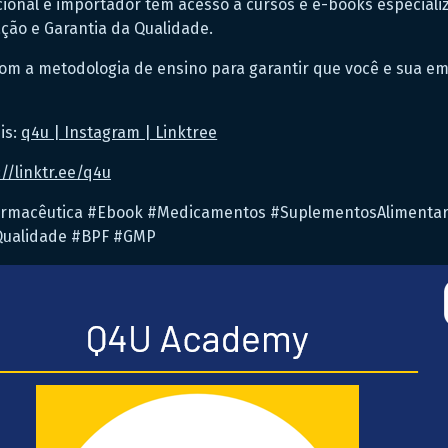
nacional e importador têm acesso a cursos e e-books especia
ação e Garantia da Qualidade.
om a metodologia de ensino para garantir que você e sua e
is:
q4u | Instagram | Linktree
//linktr.ee/q4u
armacêutica #Ebook #Medicamentos #SuplementosAlimentar
Qualidade #BPF #GMP