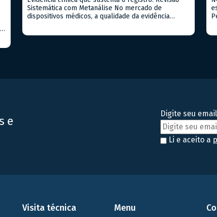
Sistemática com Metanálise No mercado de
e
dispositivos médicos, a qualidade da evidência
P
clínica apresentada à ANVISA pode ser o fator
C
SA
determinante entre uma aprovação ágil e um
9
processo repleto de exigências. Quando já existem
p
eu
estudos publicados sobre o produto ou
e
equivalentes, a Revisão Sistemática com Metanálise
a
es
é a […]
t
Digite seu email
s e
Li e aceito a
p
Visita técnica
Menu
Co