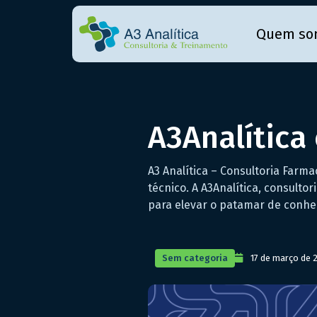
Quem so
A3Analític
A3 Analítica – Consultoria Far
técnico. A A3Analítica, consult
para elevar o patamar de conhec
Sem categoria
17 de março de 