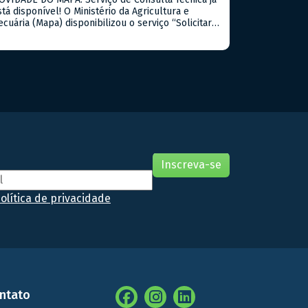
stá disponível! O Ministério da Agricultura e
ecuária (Mapa) disponibilizou o serviço “Solicitar
onsulta Técnica”, instituído pela Portaria Mapa nº
19/2026. A iniciativa permite que cidadãos,
rodutores rurais, empresas e demais interessados
ncaminhem dúvidas sobre a interpretação e
plicação de normas, regulamentos, procedimentos
écnicos e outros assuntos […]
olítica de privacidade
ntato