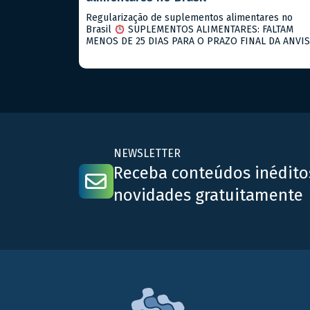
Regularização de suplementos alimentares no
Brasil
SUPLEMENTOS ALIMENTARES: FALTAM
MENOS DE 25 DIAS PARA O PRAZO FINAL DA ANVI
Se você fabrica suplementos alimentares e ainda
não notificou seus produtos, agosto de 2026 é o s
ultimo prazo! O que está vigente hoje: → RDC
843/2024: notificação para suplementos alimentar
→ RDC 990/2025: descreve […]
NEWSLETTER
Receba conteúdos inédito
novidades gratuitamente