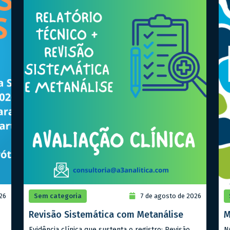
26
Sem categoria
7 de agosto de 2026
Revisão Sistemática com Metanálise
M
Evidência clínica que sustenta o registro: Revisão
N