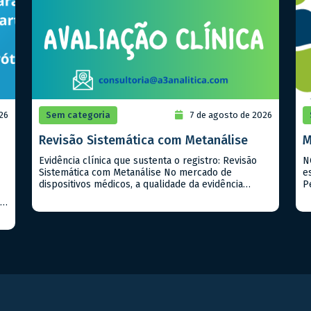
26
Sem categoria
7 de agosto de 2026
Revisão Sistemática com Metanálise
M
Evidência clínica que sustenta o registro: Revisão
N
Sistemática com Metanálise No mercado de
e
dispositivos médicos, a qualidade da evidência
P
clínica apresentada à ANVISA pode ser o fator
C
SA
determinante entre uma aprovação ágil e um
9
processo repleto de exigências. Quando já existem
p
eu
estudos publicados sobre o produto ou
e
equivalentes, a Revisão Sistemática com Metanálise
a
es
é a […]
t