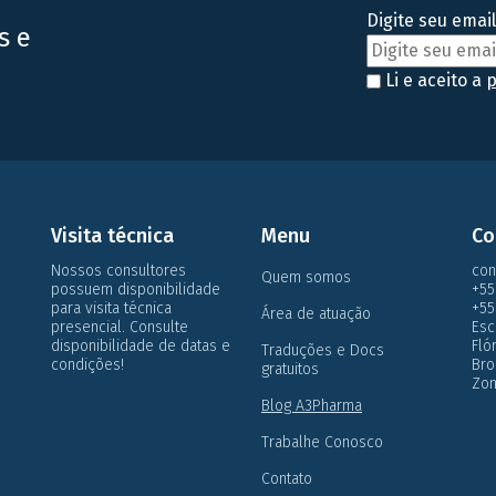
Digite seu email
s e
Li e aceito a
p
Visita técnica
Menu
Co
Nossos consultores
con
Quem somos
possuem disponibilidade
+55
para visita técnica
+55
Área de atuação
presencial. Consulte
Esc
disponibilidade de datas e
Flo
Traduções e Docs
condições!
Bro
gratuitos
Zon
Blog A3Pharma
Trabalhe Conosco
Contato