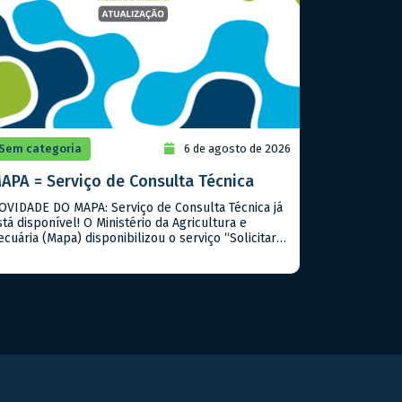
Sem categoria
6 de agosto de 2026
APA = Serviço de Consulta Técnica
OVIDADE DO MAPA: Serviço de Consulta Técnica já
stá disponível! O Ministério da Agricultura e
ecuária (Mapa) disponibilizou o serviço “Solicitar
onsulta Técnica”, instituído pela Portaria Mapa nº
19/2026. A iniciativa permite que cidadãos,
rodutores rurais, empresas e demais interessados
ncaminhem dúvidas sobre a interpretação e
plicação de normas, regulamentos, procedimentos
écnicos e outros assuntos […]