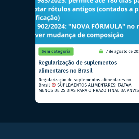
Sem categoria
7 de agosto de 20
Regularização de suplementos
alimentares no Brasil
Regularização de suplementos alimentares no
Brasil
SUPLEMENTOS ALIMENTARES: FALTAM
MENOS DE 25 DIAS PARA O PRAZO FINAL DA ANVI
Se você fabrica suplementos alimentares e ainda
não notificou seus produtos, agosto de 2026 é o s
ultimo prazo! O que está vigente hoje: → RDC
843/2024: notificação para suplementos alimentar
→ RDC 990/2025: descreve […]