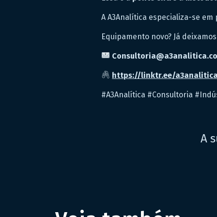
A A3Analítica especializa-se em
Equipamento novo? Já deixamos 
Consultoria@a3analitica.c
https://linktr.ee/a3analitic
#A3Analítica #Consultoria #Ind
A s